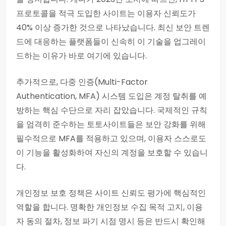
프로토콜을 적극 도입한 사이트는 이용자 신뢰도가
40% 이상 증가한 것으로 나타났습니다. 최신 보안 트렌
드에 대응하는 플랫폼들이 신속히 이 기술을 업그레이
드하는 이유가 바로 여기에 있습니다.
추가적으로, 다중 인증(Multi-Factor
Authentication, MFA) 시스템 도입은 계정 탈취를 예
방하는 핵심 수단으로 자리 잡았습니다. 국제적인 규칙
을 엄격히 준수하는 토토사이트들은 보안 강화를 위해
필수적으로 MFA를 적용하고 있으며, 이용자 스스로도
이 기능을 활성화하여 자신의 계정을 보호할 수 있습니
다.
개인정보 보호 정책은 사이트 신뢰도 평가에 핵심적인
역할을 합니다. 명확한 개인정보 수집 목적 고지, 이용
자 동의 절차, 정보 파기 시점 명시 등은 반드시 확인해