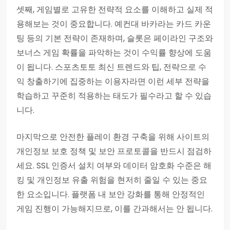
셋째, 게임별로 고유한 전략적 요소를 이해하고 실제 적
용해보는 것이 중요합니다. 예컨대 바카라는 카드 카운
팅 등의 기본 전략이 존재하며, 슬롯은 페이라인 구조와
보너스 게임 확률을 파악하는 것이 수익률 향상에 도움
이 됩니다. 스포츠토토 최신 트렌드와 팁, 전략으로 수
익 창출하기에 집중하는 이용자라면 이런 세부 전략을
학습하고 꾸준히 적용하는 태도가 필수라고 할 수 있습
니다.
마지막으로 안전한 플레이 환경 구축을 위해 사이트의
개인정보 보호 정책 및 보안 프로토콜을 반드시 점검하
세요. SSL 인증서 설치 여부와 데이터 암호화 수준은 해
킹 및 개인정보 유출 위험을 현저히 줄일 수 있는 중요
한 요소입니다. 플랫폼 내 보안 강화를 통해 안정적인
게임 진행이 가능해지므로, 이를 간과해서는 안 됩니다.