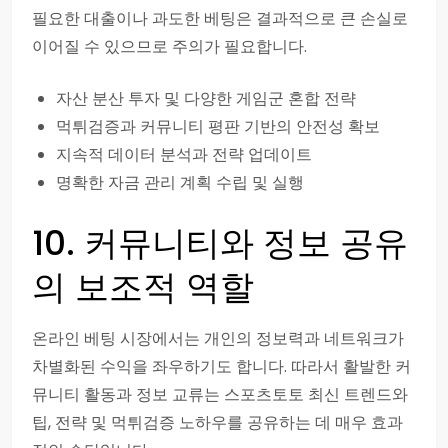
필요한 대출이나 과도한 베팅은 결과적으로 큰 손실로
이어질 수 있으므로 주의가 필요합니다.
자산 분산 투자 및 다양한 게임군 혼합 전략
먹튀검증과 커뮤니티 평판 기반의 안전성 확보
지속적 데이터 분석과 전략 업데이트
명확한 자금 관리 계획 수립 및 실행
10. 커뮤니티와 정보 공유
의 보조적 역할
온라인 베팅 시장에서는 개인의 정보력과 네트워크가
차별화된 수익을 좌우하기도 합니다. 따라서 활발한 커
뮤니티 활동과 정보 교류는 스포츠토토 최신 트렌드와
팁, 전략 및 먹튀검증 노하우를 공유하는 데 매우 효과