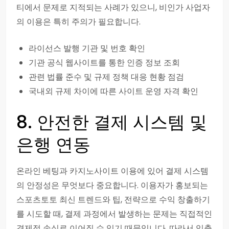
티에서 문제로 지적되는 사례가 있으니, 비인가 사업자
의 이용은 특히 주의가 필요합니다.
라이선스 발행 기관 및 번호 확인
기관 공식 웹사이트를 통한 인증 정보 조회
관련 법률 준수 및 규제 정책 대응 현황 점검
국내외 규제 차이에 따른 사이트 운영 자격 확인
8. 안전한 결제 시스템 및
은행 연동
온라인 베팅과 카지노사이트 이용에 있어 결제 시스템
의 안정성은 무엇보다 중요합니다. 이용자가 홍보되는
스포츠토토 최신 트렌드와 팁, 전략으로 수익 창출하기
를 시도할 때, 결제 과정에서 발생하는 문제는 직접적인
경제적 손실로 이어질 수 있기 때문입니다. 따라서 입출