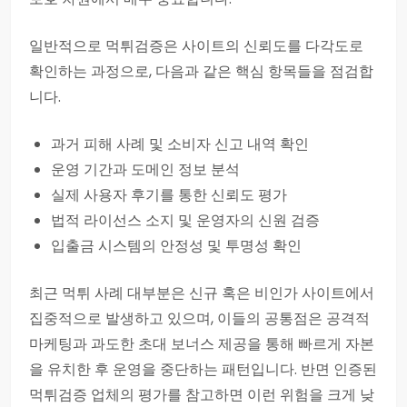
일반적으로 먹튀검증은 사이트의 신뢰도를 다각도로
확인하는 과정으로, 다음과 같은 핵심 항목들을 점검합
니다.
과거 피해 사례 및 소비자 신고 내역 확인
운영 기간과 도메인 정보 분석
실제 사용자 후기를 통한 신뢰도 평가
법적 라이선스 소지 및 운영자의 신원 검증
입출금 시스템의 안정성 및 투명성 확인
최근 먹튀 사례 대부분은 신규 혹은 비인가 사이트에서
집중적으로 발생하고 있으며, 이들의 공통점은 공격적
마케팅과 과도한 초대 보너스 제공을 통해 빠르게 자본
을 유치한 후 운영을 중단하는 패턴입니다. 반면 인증된
먹튀검증 업체의 평가를 참고하면 이런 위험을 크게 낮