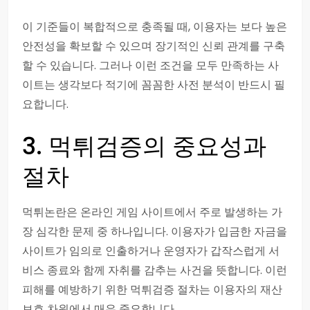
이 기준들이 복합적으로 충족될 때, 이용자는 보다 높은
안전성을 확보할 수 있으며 장기적인 신뢰 관계를 구축
할 수 있습니다. 그러나 이런 조건을 모두 만족하는 사
이트는 생각보다 적기에 꼼꼼한 사전 분석이 반드시 필
요합니다.
3. 먹튀검증의 중요성과
절차
먹튀논란은 온라인 게임 사이트에서 주로 발생하는 가
장 심각한 문제 중 하나입니다. 이용자가 입금한 자금을
사이트가 임의로 인출하거나 운영자가 갑작스럽게 서
비스 종료와 함께 자취를 감추는 사건을 뜻합니다. 이런
피해를 예방하기 위한 먹튀검증 절차는 이용자의 재산
보호 차원에서 매우 중요합니다.