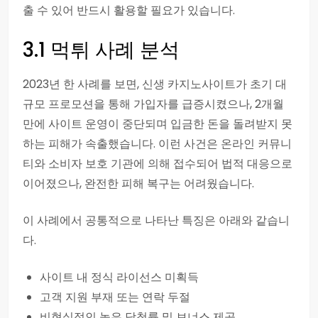
출 수 있어 반드시 활용할 필요가 있습니다.
3.1 먹튀 사례 분석
2023년 한 사례를 보면, 신생 카지노사이트가 초기 대
규모 프로모션을 통해 가입자를 급증시켰으나, 2개월
만에 사이트 운영이 중단되며 입금한 돈을 돌려받지 못
하는 피해가 속출했습니다. 이런 사건은 온라인 커뮤니
티와 소비자 보호 기관에 의해 접수되어 법적 대응으로
이어졌으나, 완전한 피해 복구는 어려웠습니다.
이 사례에서 공통적으로 나타난 특징은 아래와 같습니
다.
사이트 내 정식 라이선스 미획득
고객 지원 부재 또는 연락 두절
비현실적인 높은 당첨률 및 보너스 제공