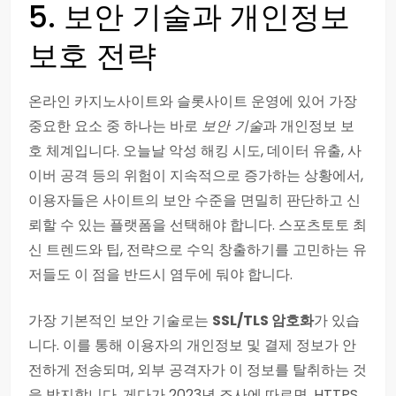
5. 보안 기술과 개인정보
보호 전략
온라인 카지노사이트와 슬롯사이트 운영에 있어 가장
중요한 요소 중 하나는 바로
보안 기술
과 개인정보 보
호 체계입니다. 오늘날 악성 해킹 시도, 데이터 유출, 사
이버 공격 등의 위험이 지속적으로 증가하는 상황에서,
이용자들은 사이트의 보안 수준을 면밀히 판단하고 신
뢰할 수 있는 플랫폼을 선택해야 합니다. 스포츠토토 최
신 트렌드와 팁, 전략으로 수익 창출하기를 고민하는 유
저들도 이 점을 반드시 염두에 둬야 합니다.
가장 기본적인 보안 기술로는
SSL/TLS 암호화
가 있습
니다. 이를 통해 이용자의 개인정보 및 결제 정보가 안
전하게 전송되며, 외부 공격자가 이 정보를 탈취하는 것
을 방지합니다. 게다가 2023년 조사에 따르면, HTTPS