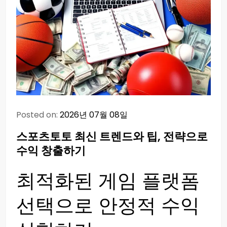
Posted on:
2026년 07월 08일
스포츠토토 최신 트렌드와 팁, 전략으로
수익 창출하기
최적화된 게임 플랫폼
선택으로 안정적 수익