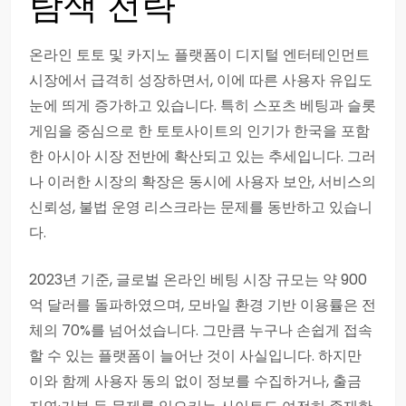
탐색 전략
온라인 토토 및 카지노 플랫폼이 디지털 엔터테인먼트
시장에서 급격히 성장하면서, 이에 따른 사용자 유입도
눈에 띄게 증가하고 있습니다. 특히 스포츠 베팅과 슬롯
게임을 중심으로 한 토토사이트의 인기가 한국을 포함
한 아시아 시장 전반에 확산되고 있는 추세입니다. 그러
나 이러한 시장의 확장은 동시에 사용자 보안, 서비스의
신뢰성, 불법 운영 리스크라는 문제를 동반하고 있습니
다.
2023년 기준, 글로벌 온라인 베팅 시장 규모는 약 900
억 달러를 돌파하였으며, 모바일 환경 기반 이용률은 전
체의 70%를 넘어섰습니다. 그만큼 누구나 손쉽게 접속
할 수 있는 플랫폼이 늘어난 것이 사실입니다. 하지만
이와 함께 사용자 동의 없이 정보를 수집하거나, 출금