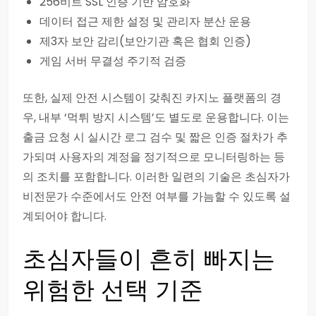
256비트 SSL 인증 기반 암호화
데이터 접근 제한 설정 및 관리자 분산 운용
제3자 보안 감리(보안기관 혹은 협회 인증)
게임 서버 무결성 주기적 검증
또한, 실제 안전 시스템이 갖춰진 카지노 플랫폼의 경
우, 내부 ‘먹튀 방지 시스템’도 별도로 운용합니다. 이는
출금 요청 시 실시간 로그 검수 및 짧은 인증 절차가 추
가되며 사용자의 계정을 정기적으로 모니터링하는 등
의 조치를 포함합니다. 이러한 일련의 기술은 초심자가
비전문가 수준에서도 안전 여부를 가늠할 수 있도록 설
계되어야 합니다.
초심자들이 흔히 빠지는
위험한 선택 기준