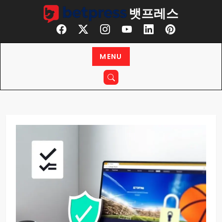
Skip
뱃프레스
to
content
MENU