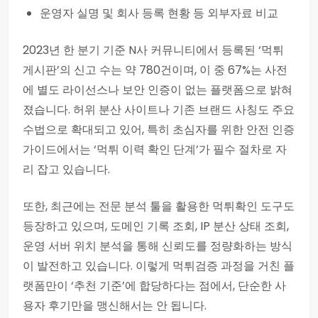
운영자 실명 및 회사 등록 현황 등 외부자료 비교
2023년 한 분기 기준 N사 커뮤니티에서 등록된 ‘먹튀
게시판’의 신고 수는 약 780건이며, 이 중 67%는 사전
에 별도 라이선스나 보안 인증이 없는 플랫폼으로 밝혀
졌습니다. 허위 분산 사이트나 기존 브랜드 사칭도 주요
수법으로 확대되고 있어, 특히 초심자를 위한 안전 인증
가이드에서는 ‘먹튀 이력 확인 단계’가 필수 절차로 자
리 잡고 있습니다.
또한, 최근에는 전문 분석 툴을 활용한 먹튀확인 도구도
등장하고 있으며, 도메인 기록 조회, IP 분산 상태 조회,
운영 서버 위치 분석을 통해 신뢰도를 정량화하는 방식
이 발전하고 있습니다. 이렇게 먹튀검증 과정을 거친 플
랫폼만이 ‘추천 기준’에 합당하다는 점에서, 단순한 사
용자 후기만을 맹신해서는 안 됩니다.