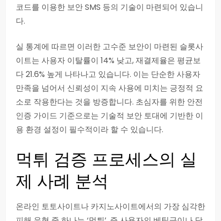
코드를 이용한 보안 SMS 등의 기술이 마련되어 있습니
다.
실 통계에 따르면 이러한 고수준 보안이 마련된 슬롯사
이트는 사용자 이탈률이 14% 낮고, 재결제율은 평균보
다 21.6% 높게 나타나고 있습니다. 이는 단순한 사용자
만족을 넘어서 신뢰성이 지속 사용에 미치는 긍정적 요
소로 작용한다는 것을 방증합니다. 초심자를 위한 안전
인증 가이드 기준으로는 기술적 보안 토대에 기반한 이
용 환경 설정이 필수적이라 할 수 있습니다.
먹튀 검증 프로세스의 실
제 사례 분석
온라인 토토사이트나 카지노사이트에서의 가장 심각한
피해 유형 중 하나는 ‘먹튀’, 즉 사용자의 베팅금이나 당