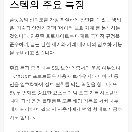
스템의 주요 특징
플랫폼의 신뢰도를 가장 확실하게 판단할 수 있는 방법
은 ‘기술적 안전기준’과 ‘데이터 보호 체계’를 분석하는
것입니다. 인증된 토토사이트는 대체로 국제적 규정을
준수하며, 접근 권한 제어와 거래 데이터의 암호화 기능
을 구비하고 있습니다.
주요 특징 중 하나는 SSL 보안 인증서의 운용 여부입니
다. ‘https’ 프로토콜은 사용자 브라우저와 서버 간 통
신을 암호화하여 정보 탈취를 막는 역할을 합니다. 또
한, 두 번째로 중요한 요소는 게임 로그 기록 시스템입
니다. 정식 운영 플랫폼은 모든 배팅 기록을 서버 내부
에서 관리하며, 필요 시 사용자에게 백업 형태로 제공하
기도 합니다.