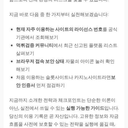
지금 바로 다음 중 한 가지부터 실천해보겠습니다:
현재 자주 이용하는 사이트의 라이선스 번호
를 공식
기관에서 조회해보기
먹튀검증 커뮤니티
에서 최근 신고된 플랫폼 리스트
살펴보기
브라우저 접속 보안 상태
자물쇠 아이콘 눌러 확인
해보기
처음 이용하는 슬롯사이트나 카지노사이트라면
보
안 인증서
먼저 점검하기
지금까지 소개한 전략과 체크포인트는 단순한 이론이
아닌, 실전에서 쓰일 수 있는
실행 가능한 가이드
입니다.
당신의 이용 기록은 곧 자산입니다. 고유한 정보와 자금
흐름을 사전에 보호할 수 있는 전략을 실행에 옮길 때,