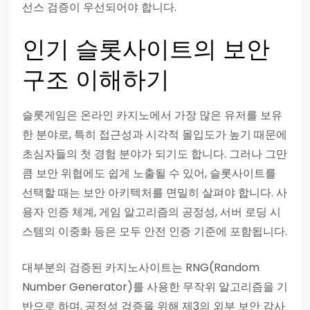
선스 검증이 우선되어야 합니다.
인기 슬롯사이트의 보안
구조 이해하기
슬롯게임은 온라인 카지노에서 가장 많은 유저를 보유
한 분야로, 특히 접근성과 시각적 몰입도가 높기 때문에
초심자들의 첫 경험 분야가 되기도 합니다. 그러나 그만
큼 보안 위협에도 쉽게 노출될 수 있어, 슬롯사이트를
선택할 때는 보안 아키텍처를 면밀히 살펴야 합니다. 사
용자 인증 체계, 게임 알고리즘의 공정성, 서버 로딩 시
스템의 이중화 등은 모두 안전 인증 기준에 포함됩니다.
대부분의 검증된 카지노사이트는 RNG(Random
Number Generator)를 사용한 무작위 알고리즘을 기
반으로 하며, 공정성 검증을 위해 제3의 외부 보안 감사