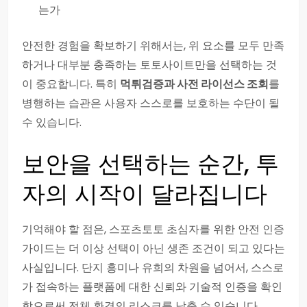
는가
안전한 경험을 확보하기 위해서는, 위 요소를 모두 만족
하거나 대부분 충족하는 토토사이트만을 선택하는 것
이 중요합니다. 특히
먹튀검증과 사전 라이선스 조회
를
병행하는 습관은 사용자 스스로를 보호하는 수단이 될
수 있습니다.
보안을 선택하는 순간, 투
자의 시작이 달라집니다
기억해야 할 점은, 스포츠토토 초심자를 위한 안전 인증
가이드는 더 이상 선택이 아닌 생존 조건이 되고 있다는
사실입니다. 단지 흥미나 유희의 차원을 넘어서, 스스로
가 접속하는 플랫폼에 대한 신뢰와 기술적 인증을 확인
함으로써 전체 환경의 리스크를 낮출 수 있습니다.