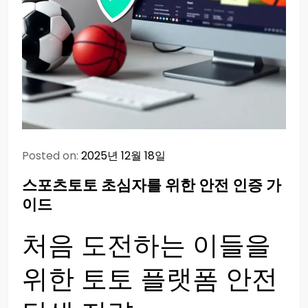
Posted on:
2025년 12월 18일
스포츠토토 초심자를 위한 안전 인증 가
이드
처음 도전하는 이들을
위한 토토 플랫폼 안전