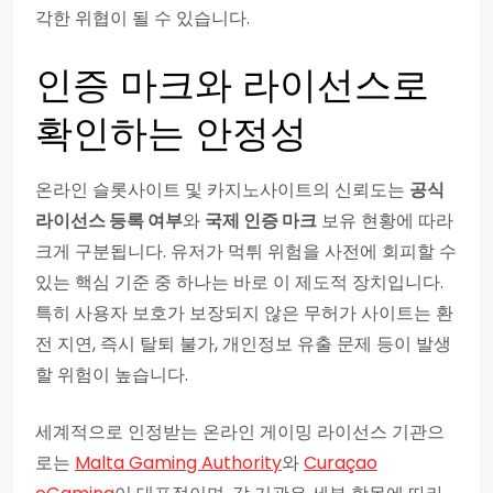
각한 위협이 될 수 있습니다.
인증 마크와 라이선스로
확인하는 안정성
온라인 슬롯사이트 및 카지노사이트의 신뢰도는
공식
라이선스 등록 여부
와
국제 인증 마크
보유 현황에 따라
크게 구분됩니다. 유저가 먹튀 위험을 사전에 회피할 수
있는 핵심 기준 중 하나는 바로 이 제도적 장치입니다.
특히 사용자 보호가 보장되지 않은 무허가 사이트는 환
전 지연, 즉시 탈퇴 불가, 개인정보 유출 문제 등이 발생
할 위험이 높습니다.
세계적으로 인정받는 온라인 게이밍 라이선스 기관으
로는
Malta Gaming Authority
와
Curaçao