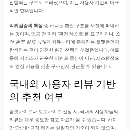
진행되는 구조로 드러났으며, 이는 사용자 기만의 대표
적인 형태입니다.
먹튀검증의 핵심
중 하나는 환전 구조를 사전에 파악하
는 것이며, 입금 전 미리 ‘환전 테스트’를 요구하거나,
소
액 환전 실제 사례
가 커뮤니티에 존재하는 플랫폼인지
탐색하는 것이 안전한 환경 선택의 첫걸음입니다. 이를
통해 서비스가 단순한 이벤트 중심이 아닌, 시스템적으
로 안심 기능을 갖춘 구조인지 판단할 수 있습니다.
국내외 사용자 리뷰 기반
의 추천 여부
슬롯사이트나 토토사이트 선정 시, 국내외 사용자들의
리뷰는 매우 중요한 참고 자료가 될 수 있습니다. 하지
만 단순한 긍정 평가는 실질적인 기준이 되지 않으며,