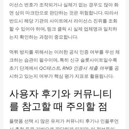
이선스 번호가 조작되거나 실체가 없는 경우도 많아 화
면 상의 마크만으로 판단하는 것은 위험합니다. 따라서
반드시 해당 기관의 사이트에서 라이선스 진위를 조회
할 수 있어야 하며, 링크 클릭 시 실제 업체명과 일치하
는지 확인하는 과정이 중요합니다.
먹튀 방지를 위해서는 이러한 공식 인증 여부를 우선 체
크하는 습관이 필수이며, 특히 신규 슬롯사이트일수록
초기 단계에서
QC테스트, RNG 인증서 제출 여부
를 공
시하고 있는지 여부가 핵심 평가 지표로 활용됩니다.
사용자 후기와 커뮤니티
를 참고할 때 주의할 점
플랫폼 선택 시 많은 유저가 커뮤니티 후기나 인플루언