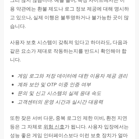
그리 많지 않습니다. 예를 들어, 특정 사이트에서는 이
용 약관에는 환불 제도나 로그 정보 제공에 대해 명시하
고 있으나, 실제 이행은 불투명하거나 불가능한 곳이 많
습니다.
사용자 보호 시스템이 갖춰져 있다고 하더라도, 다음과
같은 요소가 제대로 작동하는지를 반드시 확인해야 합
니다.
게임 로그와 저장 데이터에 대한 이용자 제공 권리
계좌 보안 및 OTP 이중 인증 여부
문의 및 신고 시스템의 실제 응대 속도
고객센터의 운영 시간과 실시간 대응력
또한 잦은 서버 다운, 중복 로그인 제한 미비, 환전 지연
등은 그 자체로
위험 신호
가 됩니다. 사용자 입장에서는
성능 좋은 게임 인터페이스보다 이런 보호 장치가 얼마