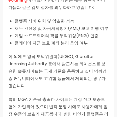
eGaming
이 대표적이며, 각 기관은 세부 항목에 따라
다음과 같은 검토 절차를 의무화하고 있습니다:
플랫폼 서버 위치 및 암호화 성능
재무 건전성 및 자금세탁방지(AML) 보고 이행 여부
게임 소프트웨어의 확률 무작위성(RNG) 인증
플레이어 자금 보호 계좌 분리 운영 여부
이 외에도 영국 도박위원회(UKGC), Gibraltar
Licensing Authority 등에서 발급하는 라이선스를 보
유한 슬롯사이트는 국제 기준을 충족하고 있어 먹튀검
증 커뮤니티에서도 고위험 등급에서 제외되는 경우가
많습니다.
특히 MGA 기준을 충족한 사이트는 계정 잔고 보증보
험에 가입되어 있으며 법적 분쟁 시에도 사용자에게 일
정 수준의 보호가 제공됩니다. 반면 비인가 플랫폼은 라