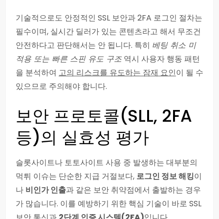
기술적으로도 안정적인 SSL 보안과 2FA 로그인 절차는
필수이며, 실시간 딜러가 있는 콘텐츠라고 해서 무조건
안전하다고 판단해서는 안 됩니다. 특히
베팅 취소 미
적용 또는 빠른 스핀 유도 구조
역시 사용자 행동 패턴
을 분석하여
고의 리스크를 유도하는 잠재 요인
이 될 수
있으므로 주의해야 합니다.
보안 프로토콜(SLL, 2FA
등)의 실효성 평가
슬롯사이트나 토토사이트 사용 중 발생하는 대부분의
먹튀 이슈는 단순한 지급 거절보다,
로그인 정보 해킹
이
나
비인가 인출
과 같은 보안 취약점에서 출발하는 경우
가 많습니다. 이를 예방하기 위한 핵심 기술이 바로 SSL
보안 통신과
2단계 인증 시스템(2FA)
입니다.