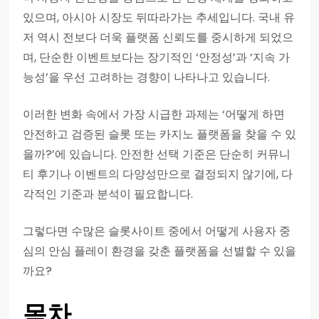
있으며, 아시아 시장도 뒤따라가는 추세입니다. 국내 유
저 역시 전보다 더욱 플랫폼 신뢰도를 중시하게 되었으
며, 단순한 이벤트보다는 장기적인 ‘안정성’과 ‘지속 가
능성’을 우선 고려하는 경향이 나타나고 있습니다.
이러한 변화 속에서 가장 시급한 과제는 ‘어떻게 하면
안전하고 검증된 슬롯 또는 카지노 플랫폼을 찾을 수 있
을까?’에 있습니다. 안전한 선택 기준은 단순히 커뮤니
티 후기나 이벤트의 다양성만으로 결정되지 않기에, 다
각적인 기준과 분석이 필요합니다.
그렇다면 수많은 슬롯사이트 중에서 어떻게 사용자 중
심의 안심 플레이 환경을 갖춘 플랫폼을 선별할 수 있을
까요?
목차