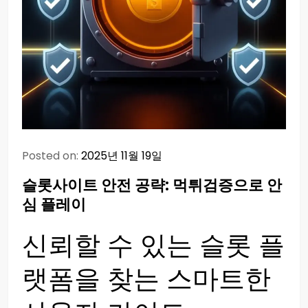
Posted on:
2025년 11월 19일
슬롯사이트 안전 공략: 먹튀검증으로 안
심 플레이
신뢰할 수 있는 슬롯 플
랫폼을 찾는 스마트한