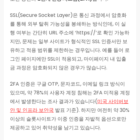
SSL(Secure Socket Layer)은 통신 과정에서 암호화
를 통해 외부 탈취 가능성을 봉쇄하는 방식인데, 이 실
행 여부는 간단히 URL 주소에 ‘https://’로 확인 가능하
지만, 문제는 일부 사이트가 형식적인 SSL 인증서만 보
유하고 적용 범위를 제한하는 경우입니다. 예를 들어 로
그인 페이지에만 SSL이 적용되고, 마이페이지 내 입출
금 과정은 암호화되지 않은 경우가 많습니다.
2FA 인증은 구글 OTP, 문자코드, 이메일 링크 방식이
있으며, 약 78%의 사용자 계정 침해는 2FA 미적용 계정
에서 발생한다는 조사 결과가 있습니다(
미국 사이버보
안 및 인프라 보안국
발표 기준). 하지만 여전히 약 30%
이상의 슬롯사이트가 이중 인증을 자발적 옵션으로만
제공하고 있어 취약성을 남기고 있습니다.