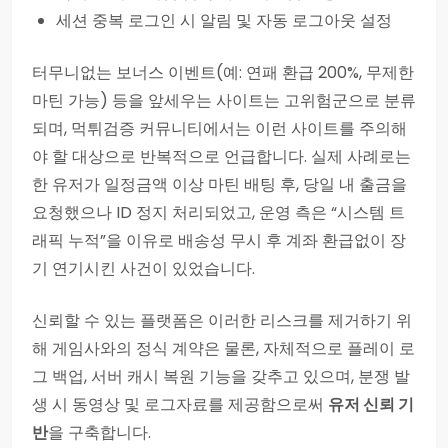
세션 중복 로그인 시 알림 및 자동 로그아웃 설정
터무니없는 보너스 이벤트(예: 연패 환급 200%, 무제한
마틴 가능) 등을 앞세우는 사이트는 고위험군으로 분류
되며, 먹튀검증 커뮤니티에서는 이런 사이트를 주의해
야 할 대상으로 반복적으로 언급합니다. 실제 사례로는
한 유저가 일정금액 이상 마틴 배팅 후, 당일 내 출금을
요청했으나 ID 정지 처리되었고, 운영 측은 “시스템 트
래픽 누적”을 이유로 배송성 무시 후 계좌 환급없이 장
기 연기시킨 사건이 있었습니다.
신뢰할 수 있는 플랫폼은 이러한 리스크를 제거하기 위
해 게임사와의 정식 계약은 물론, 자체적으로 플레이 로
그 백업, 서버 캐시 복원 기능을 갖추고 있으며, 분쟁 발
생 시 동영상 및 로그자료를 제공함으로써
유저 신뢰 기
반
을 구축합니다.