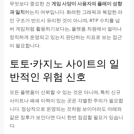
무엇보다 중요한 건
게임 사양이 사용자의 플레이 성향
과 일치
하는지 여부입니다. 화려한 그래픽과 복잡한 라
인 구조가 반드시 유리한 것이 아니며, RTP 수치를 넘
버 게임처럼 활용하기보다는, 플랫폼 차원에서 얼마나
정직하게 운영되고 있는지 판단하는 지표로 보는 접근
이 필요합니다.
토토·카지노 사이트의 일
반적인 위험 신호
모든 플랫폼이 신뢰할 수 있는 것은 아니며, 특히 신규
사이트나 폐쇄 이력이 있는 곳은 각별한 주의가 필요합
니다. 정상적으로 운영되는 것처럼 보이더라도 아래와
같은 징후가 보인다면 다시 한번 점검할 필요가 있습니
다.