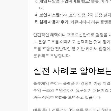
게임 다양성과 업데이트 빈도:
슬롯, 바카
다.
보안 시스템:
SSL 보안 인증, 2차 인증 
실제 사용자 후기:
커뮤니티나 리뷰 플랫
단편적인 혜택이나 프로모션만으로 결정을 내
노 운영 구조를 이해하고 선택하는 것이 장기
트를 포함한 전반적인 웹 기반 카지노 환경
분류해도 무방합니다.
실전 사례로 알아보는
슬롯게임 분야는 플랫폼 간 경쟁이 가장 치열한
수익 구조의 투명성까지 요구되기 때문이죠. 20
과는 상당한 변화를 보여주고 있습니다.
예를 들어, 전통적인 3열 슬롯 중심에서 6릴