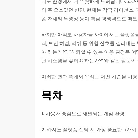
지노 환경에서 더 뚜렷하게 드러납니다. 과
의 주 요소였던 반면, 현재는 각국 라이선스, 다양한
폼 자체의 투명성 등이 핵심 경쟁력으로 떠오
하지만 아직도 사용자들 사이에서는 플랫폼을
작, 보안 허점, 먹튀 등 위험 신호를 걸러내
야 하는가?”, “신뢰할 수 있는 이용 환경은 
떤 시스템을 갖춰야 하는가?”와 같은 질문이
이러한 변화 속에서 우리는 어떤 기준을 바
목차
1.
사용자 중심으로 재편되는 게임 환경
2.
카지노 플랫폼 선택 시 가장 중요한 5가지