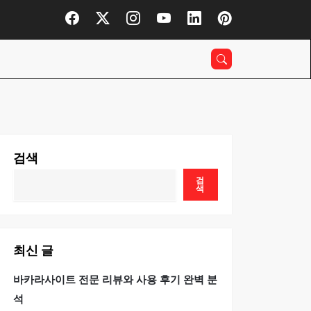
검색
검
색
최신 글
바카라사이트 전문 리뷰와 사용 후기 완벽 분
석