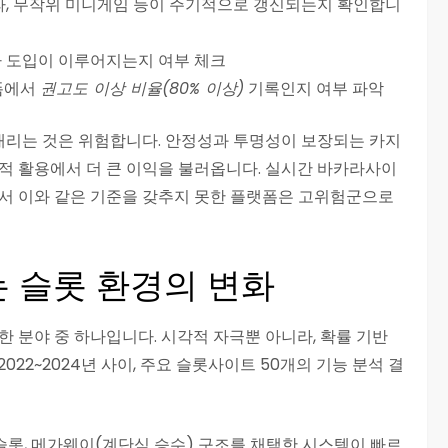
라, 무작위 미니게임 등이 주기적으로 갱신되는지 확인합니
절차 도입이 이루어지는지 여부 체크
폼에서
권고도 이상 비율(80% 이상)
기록인지 여부 파악
리는 것은 위험합니다. 안정성과 투명성이 보장되는 카지
적 활용에서 더 큰 이익을 불러옵니다. 실시간 바카라사이
에서 이와 같은 기준을 갖추지 못한 플랫폼은 고위험군으로
 슬롯 환경의 변화
 분야 중 하나입니다. 시각적 자극뿐 아니라, 확률 기반
22~2024년 사이, 주요 슬롯사이트 50개의 기능 분석 결
 슬롯, 메가웨이(계단식 승수) 구조를 채택한 시스템이 빠르