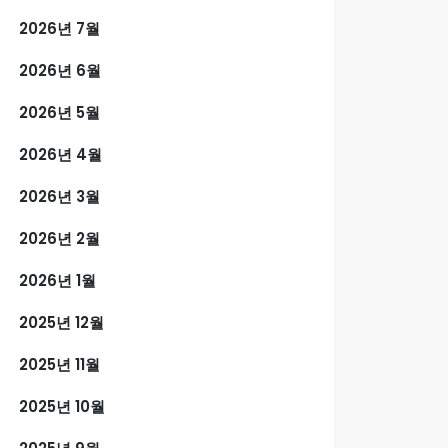
2026년 7월
2026년 6월
2026년 5월
2026년 4월
2026년 3월
2026년 2월
2026년 1월
2025년 12월
2025년 11월
2025년 10월