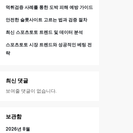
먹튀검증 사례를 통한 도박 피해 예방 가이드
안전한 슬롯사이트 고르는 법과 검증 절차
최신 스포츠토토 트렌드 및 데이터 분석
스포츠토토 시장 트렌드와 성공적인 베팅 전
략
최신 댓글
보여줄 댓글이 없습니다.
보관함
2026년 8월