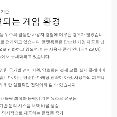
 기준
편되는 게임 환경
기능 위주의 열등한 사용자 경험에 머무는 경우가 많았습니
으로 전개되고 있습니다. 플랫폼들은 단순한 게임 제공을 넘
으로 진화하고 있으며, 이는 사용자 중심 인터페이스(UI),
 등에서 구체화되고 있습니다.
양한 국가별 언어 지원, 암호화된 결제 모듈, 실제 플레이어
습니다. 이는 단순한 마케팅 전략이 아닌, 사용자의 피드백
 위한 실질적인 전략이라 할 수 있습니다.
및 태블릿 최적화 능력이 기본 요소로 요구됨
 기반 문의 시스템 채택 비율 상승
율을 명시적으로 제공하는 플랫폼 증가