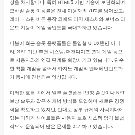
상을 차지합니다. 특히 HTML5 기반 기술이 보편화되며
모바일 슬롯 이용률은 전체 이용자의 70%를 넘어섰고,
레버나 스핀 버튼 동작 외에도 터치 제스처와 보너스 라
운드 기능이 게임 몰입도를 극대화하고 있습니다.
더불어 최근 슬롯 플랫폼들은 몰입형 UI·UX뿐만 아니
라, GPT 기반 추천 시스템, 머천다이즈 연계 게임 등으
로 사용자와의 연결 단계를 확장시키고 있습니다. 단순
한 확률 게임을 넘어서 카지노 게임의 엔터테인먼트화
가 동시에 진행되는 양상입니다.
이러한 흐름 속에서 일부 플랫폼은 1인칭 슬럿이나 NFT
보상 슬롯과 같은 신개념 방식을 도입하며 새로운 경쟁
력을 확보하고 있지만, 반대로 정부 규제의 사각지대에
있는 미허가 사이트들은 사용자 보호 시스템 없이 불법
적으로 운영되어 많은 문제를 야기하고 있습니다.