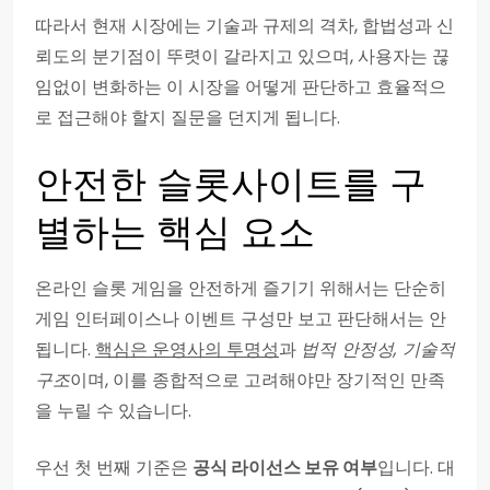
따라서 현재 시장에는 기술과 규제의 격차, 합법성과 신
뢰도의 분기점이 뚜렷이 갈라지고 있으며, 사용자는 끊
임없이 변화하는 이 시장을 어떻게 판단하고 효율적으
로 접근해야 할지 질문을 던지게 됩니다.
안전한 슬롯사이트를 구
별하는 핵심 요소
온라인 슬롯 게임을 안전하게 즐기기 위해서는 단순히
게임 인터페이스나 이벤트 구성만 보고 판단해서는 안
됩니다.
핵심은 운영사의 투명성
과
법적 안정성, 기술적
구조
이며, 이를 종합적으로 고려해야만 장기적인 만족
을 누릴 수 있습니다.
우선 첫 번째 기준은
공식 라이선스 보유 여부
입니다. 대