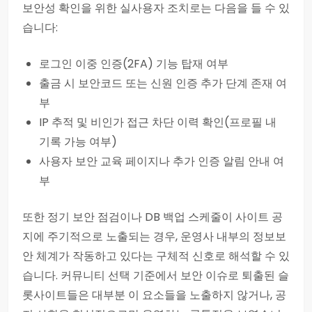
보안성 확인을 위한 실사용자 조치로는 다음을 들 수 있
습니다:
로그인 이중 인증(2FA) 기능 탑재 여부
출금 시 보안코드 또는 신원 인증 추가 단계 존재 여
부
IP 추적 및 비인가 접근 차단 이력 확인(프로필 내
기록 가능 여부)
사용자 보안 교육 페이지나 추가 인증 알림 안내 여
부
또한 정기 보안 점검이나 DB 백업 스케줄이 사이트 공
지에 주기적으로 노출되는 경우, 운영사 내부의 정보보
안 체계가 작동하고 있다는 구체적 신호로 해석할 수 있
습니다. 커뮤니티 선택 기준에서 보안 이슈로 퇴출된 슬
롯사이트들은 대부분 이 요소들을 노출하지 않거나, 공