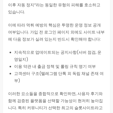
이후 자동 정지”라는 동일한 유형의 피해를 호소하고
있습니다.
이에 따라 먹튀 예방의 핵심은 투명한 운영 정보 공개
여부입니다. 가입 전 로그인 페이지 외에도 사이트 내부
에 다음 정보가 실려 있는지 반드시 확인해야 합니다:
지속적으로 업데이트되는 공지사항(서버 점검, 운
영일지)
이용 약관 내 출금 정책 및 롤링 규칙 명기 여부
고객센터 구조(텔레그램 단톡 외 독립 채널 존재 여
부)
이러한 요소들을 종합적으로 확인하면, 사용자 후기와
함께 검증된 플랫폼을 선택할 가능성이 현저히 높아집
니다. 특히 커뮤니티가 선택한 최고의 슬롯사이트라고