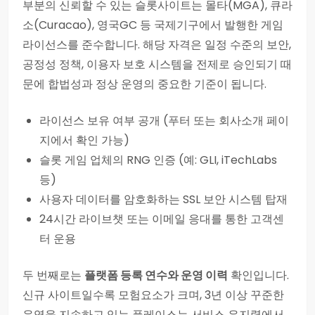
부분의 신뢰할 수 있는 슬롯사이트는 몰타(MGA), 큐라
소(Curacao), 영국GC 등 국제기구에서 발행한 게임
라이선스를 준수합니다. 해당 자격은 일정 수준의 보안,
공정성 정책, 이용자 보호 시스템을 전제로 승인되기 때
문에 합법성과 정상 운영의 중요한 기준이 됩니다.
라이선스 보유 여부 공개 (푸터 또는 회사소개 페이
지에서 확인 가능)
슬롯 게임 업체의 RNG 인증 (예: GLI, iTechLabs
등)
사용자 데이터를 암호화하는 SSL 보안 시스템 탑재
24시간 라이브챗 또는 이메일 응대를 통한 고객센
터 운용
두 번째로는
플랫폼 등록 연수와 운영 이력
확인입니다.
신규 사이트일수록 모험요소가 크며, 3년 이상 꾸준한
운영을 지속하고 있는 플레이스는 서비스 유지력에서