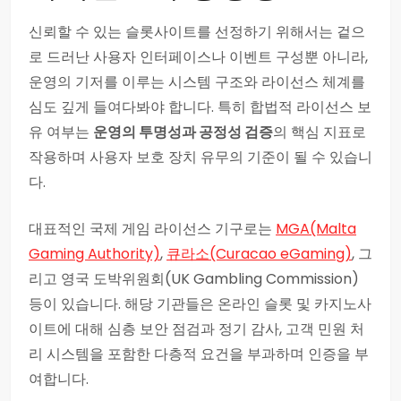
신뢰할 수 있는 슬롯사이트를 선정하기 위해서는 겉으
로 드러난 사용자 인터페이스나 이벤트 구성뿐 아니라,
운영의 기저를 이루는 시스템 구조와 라이선스 체계를
심도 깊게 들여다봐야 합니다. 특히 합법적 라이선스 보
유 여부는
운영의 투명성과 공정성 검증
의 핵심 지표로
작용하며 사용자 보호 장치 유무의 기준이 될 수 있습니
다.
대표적인 국제 게임 라이선스 기구로는
MGA(Malta
Gaming Authority)
,
큐라소(Curacao eGaming)
, 그
리고 영국 도박위원회(UK Gambling Commission)
등이 있습니다. 해당 기관들은 온라인 슬롯 및 카지노사
이트에 대해 심층 보안 점검과 정기 감사, 고객 민원 처
리 시스템을 포함한 다층적 요건을 부과하며 인증을 부
여합니다.