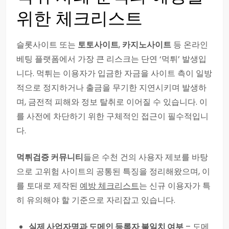
위한 체크리스트
슬롯사이트 또는
토토사이트
,
카지노사이트
등 온라인
베팅 플랫폼에서 가장 큰 리스크는 단연 ‘먹튀’ 발생입
니다. 먹튀는 이용자가 입금한 자금을 사이트 측이 일방
적으로 정지하거나 출금을 무기한 지연시키며 발생하
며, 금전적 피해와 정보 탈취로 이어질 수 있습니다. 이
를 사전에 차단하기 위한 구체적인 접근이 필수적입니
다.
먹튀검증 커뮤니티
들은 수천 건의 사용자 제보를 바탕
으로 고위험 사이트의 공통된 특징을 정리해왔으며, 이
를 토대로 제작된
예방 체크리스트
는 신규 이용자가 특
히 유의해야 할 기준으로 자리잡고 있습니다.
실제 사업자명과 도메인 등록자 불일치 여부
– 도메