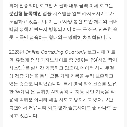
되어 전송되며, 로그인 세션과 내부 금액 이체 로그는
분산형 블록체인 검증
시스템을 일부 카지노사이트가
도입하고 있습니다. 이는 고사양 통신 보안 체계와 서버
백업 정책이 반드시 병행되어야 하는 구조로, 단순한 슬
롯 모듈만 접속하는 형태와는 명백히 차별화됩니다.
2023년
Online Gambling Quarterly
보고서에 따르
면, 유럽계 정식 카지노사이트 중 76%는 IPS(침입 탐지
시스템)를 실시간 가동하고 있으며, 데이터 해시 무결
성 검증 기능을 통해 모든 거래 기록을 누적 보존하고
있는 것으로 나타났습니다. 특히 영국 라이선스를 보유
한 ‘W게임’은 탈취형 API 공격 시 자동 차단 기능을 적
용해 먹튀뿐 아니라 해킹 시도도 방지하고 있어, 보안
측면에서 커뮤니티 최고 평가 슬롯사이트 중 하나로 꼽
히고 있습니다.