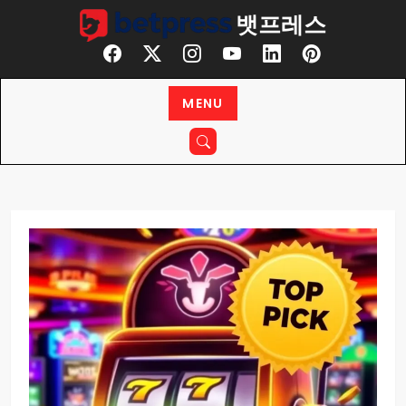
Skip
뱃프레스
to
content
MENU