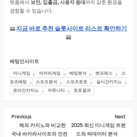
랫폼에서
보안, 입출금, 사용자 응대
까지 갖춘 환경을
경험할 수 있습니다.
지금 바로 추천 슬롯사이트 리스트 확인하기
🎰
🎰
베팅인사이트
,
,
,
,
미니게임
바카라게임
베팅분석
벳프레스
스
,
,
,
,
포츠베팅
스포츠분석
스포츠토토
실시간카지노
,
,
온라인카지노
커뮤니티
토토결과
글
Previous
Next
Previous
Next
Post
Post
해외 카지노와 비교한
2025 최신 미니게임 트렌
탐
국내 바카라사이트의 안전
드와 빅데이터 분석