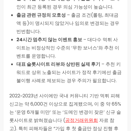
인이 최근 등록된 경우 의심 가능성이 높습니다.
출금 관련 규정의 모호성
– 출금 조건(롤링, 최대금
액 등)이 명시되지 않았거나 임의로 변경되는 경우
빈번합니다.
24시간 멈추지 않는 이벤트 홍보
– 대다수 먹튀 사
이트는 비정상적인 수준의 ‘무한 보너스’와 추천 이
벤트를 운영합니다.
대표 슬롯사이트 리뷰와 상반된 실제 후기
– 추천 키
워드로 상위 노출되는 사이트가 정작 후기에선 출금
불이행 사례로 제보되는 경우 주의가 필요합니다.
2022~2023년 사이에만 국내 커뮤니티 기반 먹튀 피해
신고는 약 6,000건 이상으로 집계됐으며, 이 중 약 65%
는 ‘운영 6개월 미만’ 또는 ‘도메인 변경이 잦은’ 신규 슬
롯사이트로 밝혀졌습니다 (
공정거래위원회
자료 참
고). 특히 피해자들은 “가입 후 첫 출금만 정상 진행 후