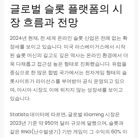
글로벌 슬롯 플랫폼의 시
장 흐름과 전망
2024년 현재, 전 세계 온라인 슬롯 산업은 전례 없는 확
장세를 보이고 있습니다. 미국 라스베이거스에서 시작
된 슬롯 머신의 길고도 깊은 역사는 온라인 환경에서 더
욱 다채롭고 접근성 높은 형태로 진화했습니다. 유럽을
중심으로 한 많은 합법 국가에서는 전자게임 형태의 슬
롯사이트가 라이선스를 부여받아 공식 운영되고 있으
며, 아시아 시장도 이에 뒤지지 않는 성장세를 보이고
있습니다.
Statista 데이터에 따르면, 글로벌 iGaming 시장은
2023년 기준 약 950억 달러 규모에 달했으며, 슬롯과
같은 RNG(난수발생기) 기반 게임이 그 수익의 60% 이