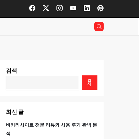
검색
검
색
최신 글
바카라사이트 전문 리뷰와 사용 후기 완벽 분
석