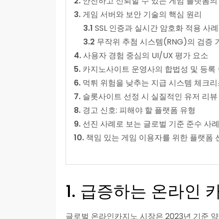
2.
안전하고 신뢰할 수 있는 게임 플랫폼의
3.
게임 서버와 보안 기술의 핵심 원리
3.1
SSL 인증과 실시간 암호화 적용 사례
3.2
무작위 추첨 시스템(RNG)의 검증 
4.
사용자 경험 중심의 UI/UX 평가 요소
5.
카지노사이트 운영사의 합법성 및 등록
6.
먹튀 위험을 낮추는 지급 시스템 체크
7.
슬롯사이트 선정 시 실질적인 유저 리뷰
8.
경고 신호: 피해야 할 플랫폼 유형
9.
선진 사례로 보는 글로벌 기준 준수 사례
10.
책임 있는 게임 이용자를 위한 플랫폼 
1. 급증하는 온라인
글로벌 온라인카지노 시장은 2023년 기준 약