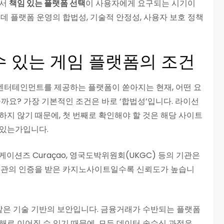
어서
책임 있는 플랫폼 선택
이 사용자에게 요구되는 시기이
데 플랫폼 운영의 합법성, 기술적 안정성, 사용자 보호 정책
수 있는 게임 플랫폼의 조건
인 엔터테인먼트를 제공하는 플랫폼이 쏟아지는 현재, 어떤 요
까요? 가장 기본적인 조건은 바로 ‘합법성’입니다. 라이선
하지 않기 때문에, 첫 번째로 확인해야 할 것은 해당 사이트
 있는가입니다.
케이션즈 Curaçao, 영국도박위원회(UKGC) 등의 기관은
 기관의 인증을 받은 카지노사이트일수록 신뢰도가 높습니
 같은 기술 기반의 보안입니다. 금융거래가 수반되는 플랫폼
해로 이어질 수 있기 때문에, 모든 데이터 송수신 과정은