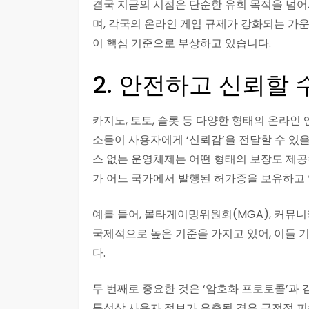
결국 지금의 시점은 단순한 유희 목적을 넘
며, 각국의 온라인 게임 규제가 강화되는 가운
이 핵심 기준으로 부상하고 있습니다.
2. 안전하고 신뢰할 
카지노, 토토, 슬롯 등 다양한 형태의 온라
소들이 사용자에게 ‘신뢰감’을 전달할 수 있을
스 없는 운영체제는 어떤 형태의 보장도 제공
가 어느 국가에서 발행된 허가증을 보유하고
예를 들어, 몰타게이밍위원회(MGA), 커뮤니
국제적으로 높은 기준을 가지고 있어, 이들
다.
두 번째로 중요한 것은 ‘암호화 프로토콜’과
특성상 사용자 정보가 유출될 경우 금전적 피