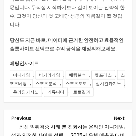
몫입니다. 무작정 시작하기보다 길이 보이는 전략적 한
수, 그것이 당신의 첫 고배당 성공의 지름길이 될 것입
니다.
당신도 지금 바로, 데이터에 근거한 안전하고 효율적인
슬롯사이트 선택으로 수익 공식을 재정의해보세요.
베팅인사이트
,
,
,
,
미니게임
바카라게임
베팅분석
벳프레스
스
,
,
,
,
포츠베팅
스포츠분석
스포츠토토
실시간카지노
,
,
온라인카지노
커뮤니티
토토결과
글
Previous
Next
Previous
Next
Post
Post
최신 먹튀검증 사례 분
진화하는 온라인 미니게임,
탐
석과 안전한 사이트 선택
2025년 유행 예측과 대비