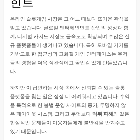
힌트
온라인 슬롯게임 시장은 그 어느 때보다 뜨거운 관심을
받고 있습니다. 글로벌 엔터테인먼트 산업의 성장과 함
께, 디지털 카지노 시장도 급속도로 확장되며 수많은 신
규 플랫폼들이 생겨나고 있습니다. 특히 모바일 기기를
기반으로 한 접근성과 고화질 게임 인터페이스는 유저
들의 경험을 더욱 직관적이고 몰입감 있게 만들었습니
다.
하지만 이 급변하는 시장 속에서 신뢰할 수 있는 슬롯
플랫폼을 찾는 일은 점점 더 어려워지고 있습니다. 수익
을 목적으로 한 불법 운영 사이트의 증가, 투명하지 않
은 페이아웃 시스템, 그리고 무엇보다
먹튀 피해
와 같은
현실적인 문제들이 이용자들에게 불안감을 안겨주고
있기 때문입니다.