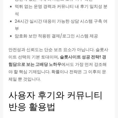
먹튀 없는 운영 경력과 커뮤니티 내 후기 일치성 분
석
24시간 실시간 대응이 가능한 상담 시스템 구축 여
부
암호화 보안 적용된 결제/로그인 시스템 제공
안전성과 신뢰도는 단순 보조 요소가 아닙니다. 슬롯사
이트 선택의 기본 토대이며,
슬롯사이트 성공 전략! 경
험담으로 보는 고배당 노하우
에서도 가장 먼저 강조해
야 할 핵심 기제입니다. 확률이나 전략은 그 이후의 문
제일 뿐 것입니다.
사용자 후기와 커뮤니티
반응 활용법