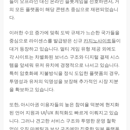
들이 오프라인 대신 온라인 슬롯게임을 선호하면서, 거
의 모든 플랫폼이 해당 콘텐츠 중심으로 재편되었습니
다.
이러한 수요 증가에 맞춰 도박 규제가 느슨한 국가들을
중심으로 라이센스를 발급받은 신규
카지노사이트
들이
대거 등장하고 있습니다. 멀티 게임 유형 제공 외에도
각 사이트는 차별화된 보너스 구조와 디지털 결제 시스
템을 앞세워 유저 유치에 경쟁적으로 나서고 있습니다.
특히 암호화폐 지불방식을 정식 도입한 플랫폼의 경우,
투명성과 유저의 익명성을 보장해 추가적인 시장 지분
을 확보하고 있습니다.
또한, 아시아권 이용자들의 높은 참여율 덕분에 현지화
된 언어 지원과 UI/UX 최적화도 빠르게 이뤄지고 있습
니다. 그러나 견고한 서비스 구조와 투명한 운영 철학
없이 오직 마케팅과 보상 구조에만 집중한 일부 플랫폼