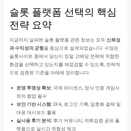
슬롯 플랫폼 선택의 핵심
전략 요약
지금까지 살펴본 슬롯 플랫폼 관련 정보는 모두
신뢰성
과 수익성의 균형
을 중심으로 설계되었습니다. 수많은
슬롯사이트 중에서 당신이 정말 고배당 전략에 적합한
환경을 선택하고 있는지를 재점검할 수 있도록, 전략적
으로 검증된 기준을 아래에 정리합니다.
운영 투명성 확보:
국제 라이센스, 정식 인증 게임사
와의 협업 필수
보안 기반 시스템:
2FA, 로그인 기록, 암호화 결제 및
대응 대시보드 활용
실사용 후기 분석:
후기 커뮤니티, 먹튀검증 공유 플
랫폼으로 실시간 위험성 체크