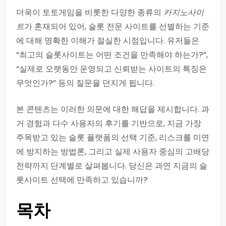
더욱이 토토게임을 비롯한 다양한 종류의
카지노사이
트
가 혼재되어 있어, 슬롯 전문 사이트를 선별하는 기준
에 대해 명확한 이해가 절실한 시점입니다. 유저들은
“최고의 슬롯사이트는 어떤 조건을 만족해야 하는가?”,
“실제로 오랫동안 운영되고 신뢰받는 사이트의 특징은
무엇인가?” 등의 질문을 던지게 됩니다.
본 콘텐츠는 이러한 의문에 대한 해답을 제시합니다. 과
거 경험과 다수 사용자의 후기를 기반으로, 지금 가장
주목받고 있는 슬롯 플랫폼의 선택 기준, 리스크를 미연
에 방지하는 방법론, 그리고 실제 사용자 중심의 고배당
전략까지 단계별로 살펴봅니다. 당신은 과연 지금의 슬
롯사이트 선택에 만족하고 있습니까?
목차