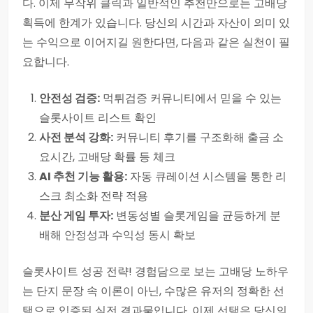
다. 이제 무작위 클릭과 일반적인 추천만으로는 고배당
획득에 한계가 있습니다. 당신의 시간과 자산이 의미 있
는 수익으로 이어지길 원한다면, 다음과 같은 실천이 필
요합니다.
안전성 검증:
먹튀검증 커뮤니티에서 믿을 수 있는
슬롯사이트 리스트 확인
사전 분석 강화:
커뮤니티 후기를 구조화해 출금 소
요시간, 고배당 확률 등 체크
AI 추천 기능 활용:
자동 큐레이션 시스템을 통한 리
스크 최소화 전략 적용
분산 게임 투자:
변동성별 슬롯게임을 균등하게 분
배해 안정성과 수익성 동시 확보
슬롯사이트 성공 전략! 경험담으로 보는 고배당 노하우
는 단지 문장 속 이론이 아닌, 수많은 유저의 정확한 선
택으로 입증된 실전 결과물입니다. 이제 선택은 당신의