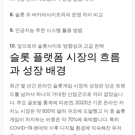
8.
슬롯 외 바카라사이트와의 운영 차이 비교
9.
인공지능 추천 시스템 활용 방법
10.
앞으로의 슬롯사이트 방향성과 고급 전략
슬롯 플랫폼 시장의 흐름
과 성장 배경
최근 몇 년간 온라인 슬롯게임 시장의 성장은 단순 트렌
드를 넘어서 하나의 거대한 산업군으로 자리 잡았습니
다. 주요 글로벌 통계에 따르면, 2023년 기준 온라인 카
지노 시장은 약 920억 달러 규모에 도달했고 이 중 슬롯
게임이 차지하는 비중은 약 70%에 육박합니다. 특히
COVID-19 팬데믹 이후 디지털 환경에 익숙해진 유저