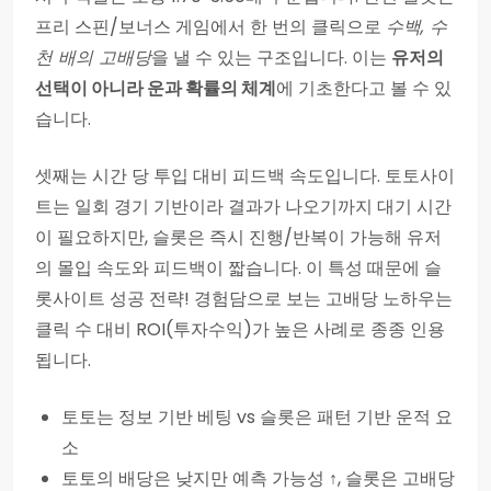
프리 스핀/보너스 게임에서 한 번의 클릭으로
수백, 수
천 배의 고배당
을 낼 수 있는 구조입니다. 이는
유저의
선택이 아니라 운과 확률의 체계
에 기초한다고 볼 수 있
습니다.
셋째는 시간 당 투입 대비 피드백 속도입니다. 토토사이
트는 일회 경기 기반이라 결과가 나오기까지 대기 시간
이 필요하지만, 슬롯은 즉시 진행/반복이 가능해 유저
의 몰입 속도와 피드백이 짧습니다. 이 특성 때문에 슬
롯사이트 성공 전략! 경험담으로 보는 고배당 노하우는
클릭 수 대비 ROI(투자수익)가 높은 사례로 종종 인용
됩니다.
토토는 정보 기반 베팅 vs 슬롯은 패턴 기반 운적 요
소
토토의 배당은 낮지만 예측 가능성 ↑, 슬롯은 고배당