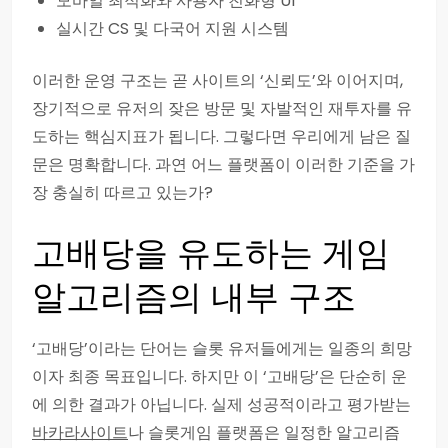
모바일 최적화와 사용자 친화형 UI
실시간 CS 및 다국어 지원 시스템
이러한 운영 구조는 곧 사이트의 ‘신뢰도’와 이어지며,
장기적으로 유저의 잦은 방문 및 자발적인 재투자를 유
도하는 핵심지표가 됩니다. 그렇다면 우리에게 남은 질
문은 명확합니다. 과연 어느 플랫폼이 이러한 기준을 가
장 충실히 따르고 있는가?
고배당을 유도하는 게임
알고리즘의 내부 구조
‘고배당’이라는 단어는 슬롯 유저들에게는 일종의 희망
이자 최종 목표입니다. 하지만 이 ‘고배당’은 단순히 운
에 의한 결과가 아닙니다. 실제 성공적이라고 평가받는
바카라사이트
나 슬롯게임 플랫폼은 일정한 알고리즘