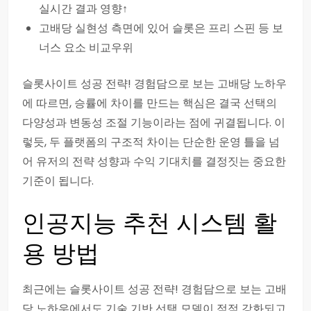
실시간 결과 영향↑
고배당 실현성 측면에 있어 슬롯은 프리 스핀 등 보
너스 요소 비교우위
슬롯사이트 성공 전략! 경험담으로 보는 고배당 노하우
에 따르면, 승률에 차이를 만드는 핵심은 결국 선택의
다양성과 변동성 조절 기능이라는 점에 귀결됩니다. 이
렇듯, 두 플랫폼의 구조적 차이는 단순한 운영 틀을 넘
어 유저의 전략 성향과 수익 기대치를 결정짓는 중요한
기준이 됩니다.
인공지능 추천 시스템 활
용 방법
최근에는 슬롯사이트 성공 전략! 경험담으로 보는 고배
당 노하우에서도 기술 기반 선택 모델이 점점 강화되고