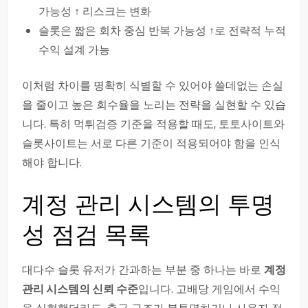
가능성 ↑ 리스크는 변화
슬롯은 짧은 회차 중심 반복 가능성 ↑로 전략적 누적
수익 설계 가능
이처럼 차이를 명확히 식별할 수 있어야 쓸데없는 손실
을 줄이고 높은 회수율을 노리는 전략을 실현할 수 있습
니다. 특히 먹튀검증 기준을 적용할 때도, 토토사이트와
슬롯사이트는 서로 다른 기준이 적용되어야 함을 인식
해야 합니다.
계정 관리 시스템의 투명
성 점검 목록
대다수 슬롯 유저가 간과하는 부분 중 하나는 바로
계정
관리 시스템의 신뢰 수준
입니다. 고배당 게임에서 수익