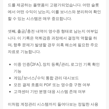
드를 제공하는 플랫폼이 고평가되었습니다. 어떤 슬롯
에서 어떤 수익이 났는지, 이를 보너스와 분리하여 확인
할 수 있는 시스템은 매우 중요합니다.
셋째, 출금/충전 내역이 영수증 형태로 남는지 여부입
니다. 이 기록은 먹튀검증 과정에서 결정적 역할을 하
며, 향후 문제가 발생할 경우 의혹 해소에 필요한 주요
자료로 기능합니다.
이중 인증(2FA), 장치 등록/관리, 로그인 기록 확인
기능
게임/보너스/수익 통합 관리 대시보드
모든 결제 흐름의 PDF 또는 영수증 구현 여부
고객센터 기반 분쟁 대응 시스템 존재 여부
이처럼 계정관리 시스템까지 들여다보는 정밀한 사용