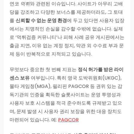
연코
먹튀
와 관련된 이슈입니다. 사이트가 아무리 고배
당을 강조하고 다양한 보너스를 제공하더라도, 그 토대
를
신뢰할 수 없는 운영 환경
에 두고 있다면 사용자 입장
에서는 치명적인 손실을 감수할 수밖에 없습니다. 실제
로 ‘먹튀검증 커뮤니티’나 피해 사례 공유 게시판에서는
출금 지연, 이유 없는 계정 정지, 약관 외 수수료 부과 문
제 등이 반복적으로 지적되고 있습니다.
무엇보다 중요한 첫 번째 지표는
정식 허가를 받은 라이
센스 보유
여부입니다. 특히 영국 도박위원회(UKGC),
몰타 게임청(MGA), 필리핀 PAGCOR 등 권위 있는 감
독기관의 인증을 획득한 슬롯사이트는 운영 투명성과
사용자 보호 시스템을 적극 준수하도록 규제받고 있으
며, 문제 발생 시 사용자 권리 보장을 위한 대응 장치도
마련되어 있습니다. 예:
PAGCOR