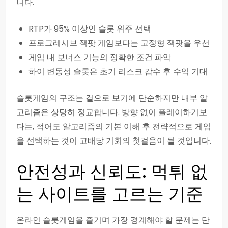
니다.
RTP가 95% 이상인 슬롯 위주 선택
프로그레시브 잭팟 게임보다는 고정형 잭팟을 우선
게임 내 보너스 기능의 정확한 조건 파악
하이 변동성 슬롯은 초기 리스크 감수 후 수익 기대
슬롯게임의 구조는 겉으로 보기에 단순하지만 내부 알
고리즘은 상당히 정교합니다. 방향 없이 플레이하기보
다는, 적어도 알고리즘의 기본 이해 후 전략적으로 게임
을 선택하는 것이 고배당 기회의 첫걸음이 될 것입니다.
안전성과 신뢰도: 먹튀 없
는 사이트를 고르는 기준
온라인 슬롯게임을 즐기며 가장 경계해야 할 문제는 단