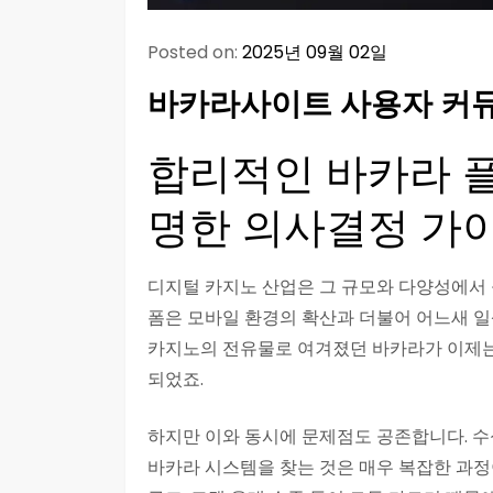
Posted on:
2025년 09월 02일
바카라사이트 사용자 커뮤
합리적인 바카라 
명한 의사결정 가
디지털 카지노 산업은 그 규모와 다양성에서 
폼은 모바일 환경의 확산과 더불어 어느새 
카지노의 전유물로 여겨졌던 바카라가 이제는
되었죠.
하지만 이와 동시에 문제점도 공존합니다. 수십
바카라 시스템을 찾는 것은 매우 복잡한 과정