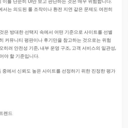
에 이를 단순히 UI만 보고 판단하는 것은 매우 위험합니다.
에서는 의도된 룰 조작이나 환전 지연 같은 문제도 여전히
 것은 방대한 선택지 속에서 어떤 기준으로 사이트를 선별
순히 커뮤니티 평판이나 후기만을 참고하는 것으로는 위험
히려 안전성 기준, 내부 운영 구조, 고객 서비스의 일관성,
어야 할 기준입니다.
랫폼 중에서 신뢰도 높은 사이트를 선정하기 위한 진정한 평가
 트렌드