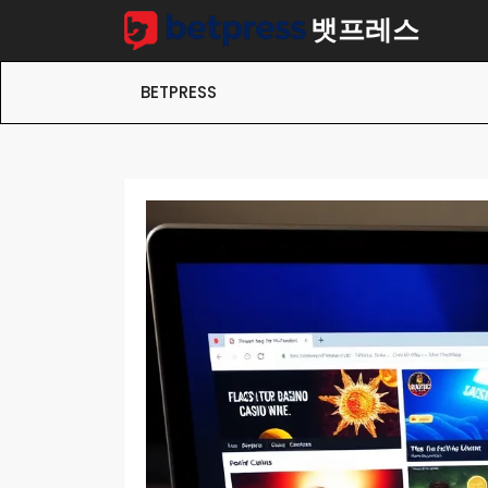
Skip
뱃프레스
to
content
BETPRESS