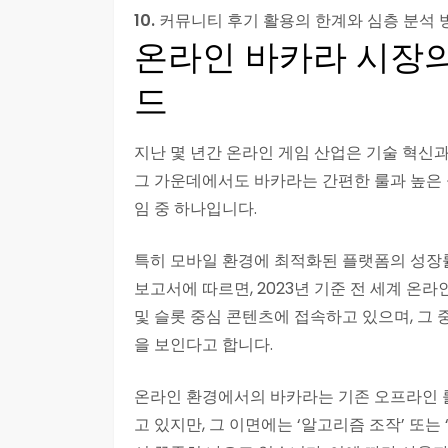
10.
커뮤니티 후기 활용의 한계와 심층 분석 
온라인 바카라 시장의
드
지난 몇 년간 온라인 게임 산업은 기술 혁신
그 가운데에서도 바카라는 간편한 룰과 높은 
임 중 하나입니다.
특히 모바일 환경에 최적화된 플랫폼의 성장률은
보고서에 따르면, 2023년 기준 전 세계 온라
및 슬롯 중심 콘텐츠에 접속하고 있으며, 그 
을 보인다고 합니다.
온라인 환경에서의 바카라는 기존 오프라인 
고 있지만, 그 이면에는 ‘알고리즘 조작’ 또는