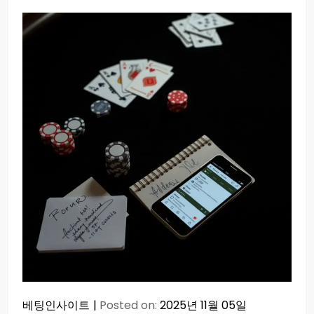
베팅인사이트
Posted on:
2025년 11월 05일