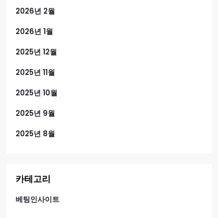
2026년 2월
2026년 1월
2025년 12월
2025년 11월
2025년 10월
2025년 9월
2025년 8월
카테고리
베팅인사이트