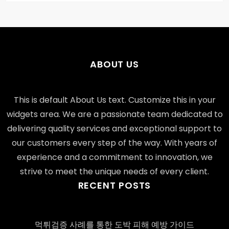
ABOUT US
This is default About Us text. Customize this in your
widgets area. We are a passionate team dedicated to
delivering quality services and exceptional support to
our customers every step of the way. With years of
experience and a commitment to innovation, we
strive to meet the unique needs of every client.
RECENT POSTS
먹튀검증 사례를 통한 도박 피해 예방 가이드