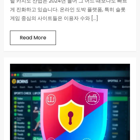
털 카지노 산업은 2024년 들어 그 어느 때보다도 빠르
게 진화하고 있습니다. 온라인 도박 플랫폼, 특히 슬롯
게임 중심의 사이트들은 이용자 수와 […]
Read More