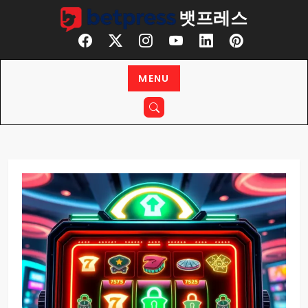
Skip
뱃프레스
to
content
MENU