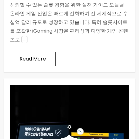
신뢰할 수 있는 슬롯 경험을 위한 실전 가이드 오늘날
온라인 게임 산업은 빠르게 진화하며 전 세계적으로 수
십억 달러 규모로 성장하고 있습니다. 특히 슬롯사이트
를 포괄한 iGaming 시장은 편리성과 다양한 게임 콘텐
츠로 […]
Read More