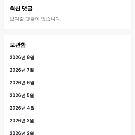
최신 댓글
보여줄 댓글이 없습니다.
보관함
2026년 8월
2026년 7월
2026년 6월
2026년 5월
2026년 4월
2026년 3월
2026년 2월