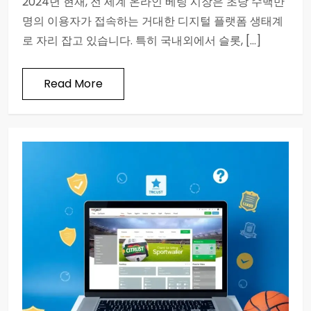
2024년 현재, 전 세계 온라인 베팅 시장은 초당 수백만
명의 이용자가 접속하는 거대한 디지털 플랫폼 생태계
로 자리 잡고 있습니다. 특히 국내외에서 슬롯, […]
Read More