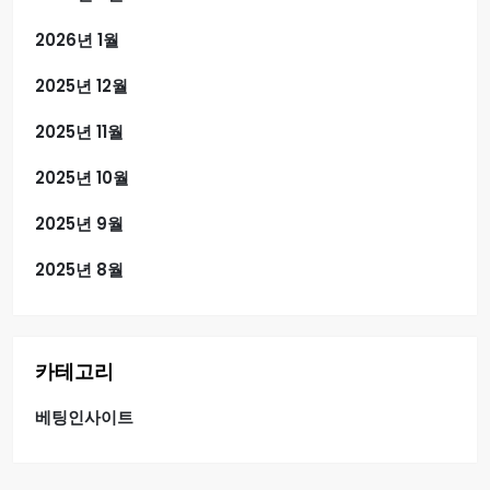
2026년 1월
2025년 12월
2025년 11월
2025년 10월
2025년 9월
2025년 8월
카테고리
베팅인사이트