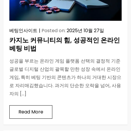
베팅인사이트
Posted on:
2025년 10월 27일
카지노 커뮤니티의 힘, 성공적인 온라인
베팅 비법
성공을 부르는 온라인 게임 플랫폼 선택의 결정적 기준
글로벌 디지털 산업의 괄목할 만한 성장 속에서 온라인
게임, 특히 베팅 기반의 콘텐츠가 하나의 거대한 시장으
로 자리매김했습니다. 과거의 단순한 오락을 넘어, 사용
자의 […]
Read More