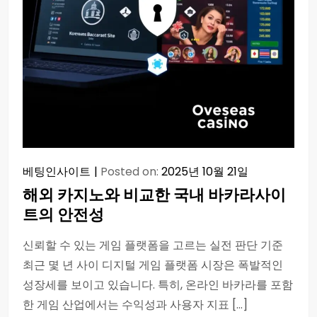
베팅인사이트
Posted on:
2025년 10월 21일
해외 카지노와 비교한 국내 바카라사이
트의 안전성
신뢰할 수 있는 게임 플랫폼을 고르는 실전 판단 기준
최근 몇 년 사이 디지털 게임 플랫폼 시장은 폭발적인
성장세를 보이고 있습니다. 특히, 온라인 바카라를 포함
한 게임 산업에서는 수익성과 사용자 지표 […]