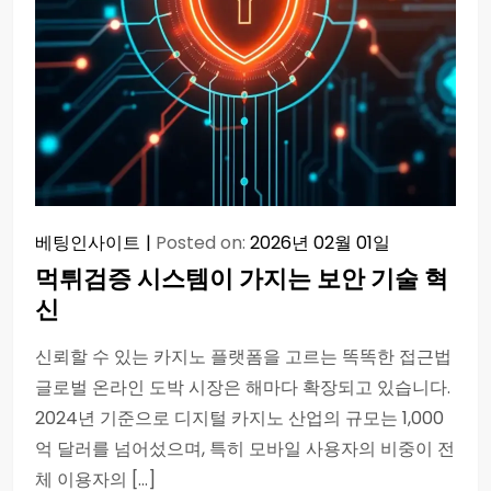
베팅인사이트
Posted on:
2026년 02월 01일
먹튀검증 시스템이 가지는 보안 기술 혁
신
신뢰할 수 있는 카지노 플랫폼을 고르는 똑똑한 접근법
글로벌 온라인 도박 시장은 해마다 확장되고 있습니다.
2024년 기준으로 디지털 카지노 산업의 규모는 1,000
억 달러를 넘어섰으며, 특히 모바일 사용자의 비중이 전
체 이용자의 […]