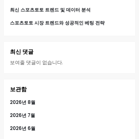
최신 스포츠토토 트렌드 및 데이터 분석
스포츠토토 시장 트렌드와 성공적인 베팅 전략
최신 댓글
보여줄 댓글이 없습니다.
보관함
2026년 8월
2026년 7월
2026년 6월