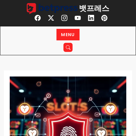
Skip
뱃프레스
to
content
MENU