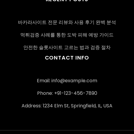
바카라사이트 전문 리뷰와 사용 후기 완벽 분석
먹튀검증 사례를 통한 도박 피해 예방 가이드
안전한 슬롯사이트 고르는 법과 검증 절차
CONTACT INFO
Email:
info@example.com
Phone: +91-123-456-7890
Address: 1234 Elm St, Springfield, IL, USA