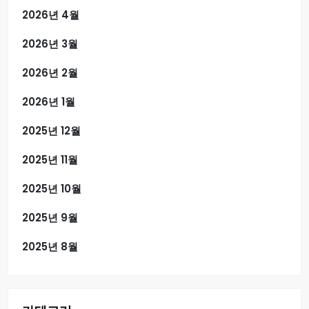
2026년 4월
2026년 3월
2026년 2월
2026년 1월
2025년 12월
2025년 11월
2025년 10월
2025년 9월
2025년 8월