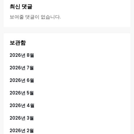
최신 댓글
보여줄 댓글이 없습니다.
보관함
2026년 8월
2026년 7월
2026년 6월
2026년 5월
2026년 4월
2026년 3월
2026년 2월