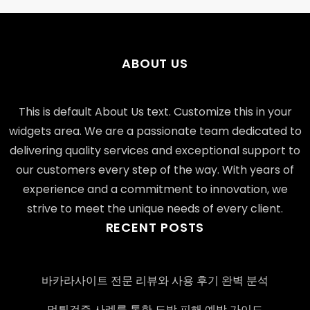
ABOUT US
This is default About Us text. Customize this in your
widgets area. We are a passionate team dedicated to
delivering quality services and exceptional support to
our customers every step of the way. With years of
experience and a commitment to innovation, we
strive to meet the unique needs of every client.
RECENT POSTS
바카라사이트 전문 리뷰와 사용 후기 완벽 분석
먹튀검증 사례를 통한 도박 피해 예방 가이드