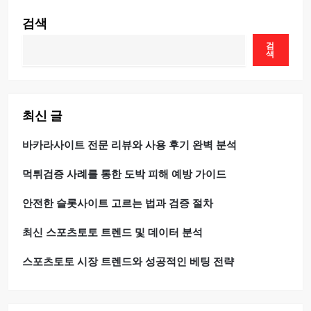
검색
검
색
최신 글
바카라사이트 전문 리뷰와 사용 후기 완벽 분석
먹튀검증 사례를 통한 도박 피해 예방 가이드
안전한 슬롯사이트 고르는 법과 검증 절차
최신 스포츠토토 트렌드 및 데이터 분석
스포츠토토 시장 트렌드와 성공적인 베팅 전략